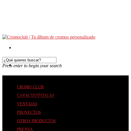
Press enter to begin your search
Queremos ayudarte
CROMO CLUB
CARACTERÍSTICAS
Contacta con nosotros y te ayudamos a crear tu álbum de cromos.
VENTAJAS
PROYECTOS
OTROS PRODUCTOS
PRENSA