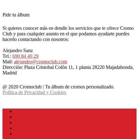
Pide tu álbum
Si quieres conocer más en detalle los servicios que te ofrece Cromo
Club y para cualquier asunto en el que podamos ayudarte puedes
hacerlo contactando con nosotros:
Alejandro Sanz
Tel.:
690 84 40 29
Mail:
alejandro@cromoclub.com
Dirección: Plaza Cristobal Colón 11, 1 planta 28220 Majadahonda,
Madrid
@ 2020 Cromoclub | Tu álbum de cromos personalizado.
Política de Privacidad y Cookies
CROMO CLUB
CARACTERÍSTICAS
VENTAJAS
PROYECTOS
OTROS PRODUCTOS